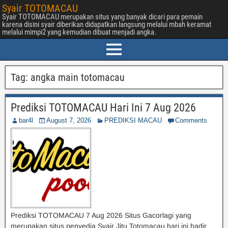
Syair TOTOMACAU
Syair TOTOMACAU merupakan situs yang banyak dicari para pemain
karena disini syair diberikan didapatkan langsung melalui mbah keramat
melalui mimpi2 yang kemudian dibuat menjadi angka.
Tag:
angka main totomacau
Prediksi TOTOMACAU Hari Ini 7 Aug 2026
bar4l
August 7, 2026
PREDIKSI MACAU
Comments
Prediksi TOTOMACAU 7 Aug 2026 Situs Gacorlagi yang
merupakan situs penyedia Syair Jitu Totomacau hari ini hadir