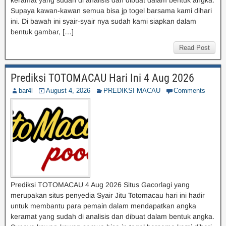
keramat yang sudah di analisis dan dibuat dalam bentuk angka.
Supaya kawan-kawan semua bisa jp togel barsama kami dihari
ini. Di bawah ini syair-syair nya sudah kami siapkan dalam
bentuk gambar, […]
Read Post
Prediksi TOTOMACAU Hari Ini 4 Aug 2026
bar4l
August 4, 2026
PREDIKSI MACAU
Comments
Prediksi TOTOMACAU 4 Aug 2026 Situs Gacorlagi yang
merupakan situs penyedia Syair Jitu Totomacau hari ini hadir
untuk membantu para pemain dalam mendapatkan angka
keramat yang sudah di analisis dan dibuat dalam bentuk angka.