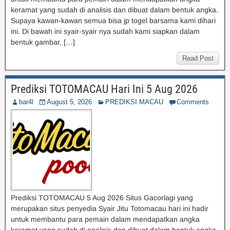
keramat yang sudah di analisis dan dibuat dalam bentuk angka.
Supaya kawan-kawan semua bisa jp togel barsama kami dihari
ini. Di bawah ini syair-syair nya sudah kami siapkan dalam
bentuk gambar, […]
Read Post
Prediksi TOTOMACAU Hari Ini 5 Aug 2026
bar4l
August 5, 2026
PREDIKSI MACAU
Comments
Prediksi TOTOMACAU 5 Aug 2026 Situs Gacorlagi yang
merupakan situs penyedia Syair Jitu Totomacau hari ini hadir
untuk membantu para pemain dalam mendapatkan angka