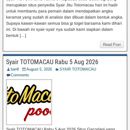
merupakan situs penyedia Syair Jitu Totomacau hari ini hadir
untuk membantu para pemain dalam mendapatkan angka
keramat yang sudah di analisis dan dibuat dalam bentuk angka.
Supaya kawan-kawan semua bisa jp togel barsama kami dihari
ini. Di bawah ini syair-syair nya sudah kami siapkan dalam
bentuk […]
Read Post
Syair TOTOMACAU Rabu 5 Aug 2026
bar4l
August 5, 2026
SYAIR TOTOMACAU
Comments
Syair TOTOMACAU Rabu 5 Aug 2026 Situs Gacorlagi yang