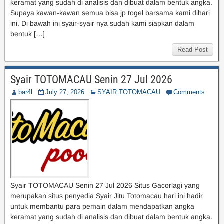
keramat yang sudah di analisis dan dibuat dalam bentuk angka.
Supaya kawan-kawan semua bisa jp togel barsama kami dihari
ini. Di bawah ini syair-syair nya sudah kami siapkan dalam
bentuk […]
Read Post
Syair TOTOMACAU Senin 27 Jul 2026
bar4l
July 27, 2026
SYAIR TOTOMACAU
Comments
Syair TOTOMACAU Senin 27 Jul 2026 Situs Gacorlagi yang
merupakan situs penyedia Syair Jitu Totomacau hari ini hadir
untuk membantu para pemain dalam mendapatkan angka
keramat yang sudah di analisis dan dibuat dalam bentuk angka.