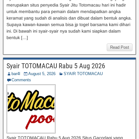
merupakan situs penyedia Syair Jitu Totomacau hari ini hadir
untuk membantu para pemain dalam mendapatkan angka
keramat yang sudah di analisis dan dibuat dalam bentuk angka.
Supaya kawan-kawan semua bisa jp togel barsama kami dihari
ini. Di bawah ini syair-syair nya sudah kami siapkan dalam
bentuk […]
Read Post
Syair TOTOMACAU Rabu 5 Aug 2026
bar4l
August 5, 2026
SYAIR TOTOMACAU
Comments
Syair TOTOMACAU Rabu 5 Aug 2026 Situs Gacorlagi yang