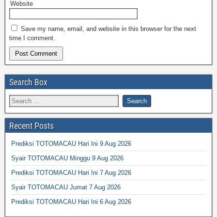
Website
Save my name, email, and website in this browser for the next
time I comment.
Search Box
Recent Posts
Prediksi TOTOMACAU Hari Ini 9 Aug 2026
Syair TOTOMACAU Minggu 9 Aug 2026
Prediksi TOTOMACAU Hari Ini 7 Aug 2026
Syair TOTOMACAU Jumat 7 Aug 2026
Prediksi TOTOMACAU Hari Ini 6 Aug 2026