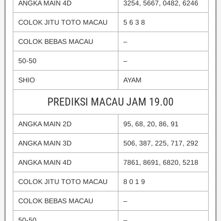
ANGKA MAIN 4D
3254, 5667, 0482, 6246
COLOK JITU TOTO MACAU
5 6 3 8
COLOK BEBAS MACAU
–
50-50
–
SHIO
AYAM
PREDIKSI MACAU JAM 19.00
ANGKA MAIN 2D
95, 68, 20, 86, 91
ANGKA MAIN 3D
506, 387, 225, 717, 292
ANGKA MAIN 4D
7861, 8691, 6820, 5218
COLOK JITU TOTO MACAU
8 0 1 9
COLOK BEBAS MACAU
–
50-50
–