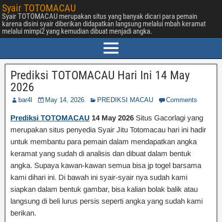
Syair TOTOMACAU
Syair TOTOMACAU merupakan situs yang banyak dicari para pemain
karena disini syair diberikan didapatkan langsung melalui mbah keramat
melalui mimpi2 yang kemudian dibuat menjadi angka.
Prediksi TOTOMACAU Hari Ini 14 May
2026
bar4l
May 14, 2026
PREDIKSI MACAU
Comments
Prediksi TOTOMACAU
14 May 2026
Situs Gacorlagi yang
merupakan situs penyedia Syair Jitu Totomacau hari ini hadir
untuk membantu para pemain dalam mendapatkan angka
keramat yang sudah di analisis dan dibuat dalam bentuk
angka. Supaya kawan-kawan semua bisa jp togel barsama
kami dihari ini. Di bawah ini syair-syair nya sudah kami
siapkan dalam bentuk gambar, bisa kalian bolak balik atau
langsung di beli lurus persis seperti angka yang sudah kami
berikan.