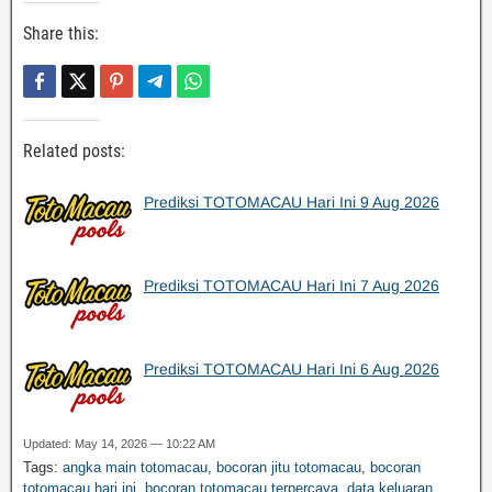
Share this:
Related posts:
Prediksi TOTOMACAU Hari Ini 9 Aug 2026
Prediksi TOTOMACAU Hari Ini 7 Aug 2026
Prediksi TOTOMACAU Hari Ini 6 Aug 2026
Updated: May 14, 2026 — 10:22 AM
Tags:
angka main totomacau
,
bocoran jitu totomacau
,
bocoran
totomacau hari ini
,
bocoran totomacau terpercaya
,
data keluaran