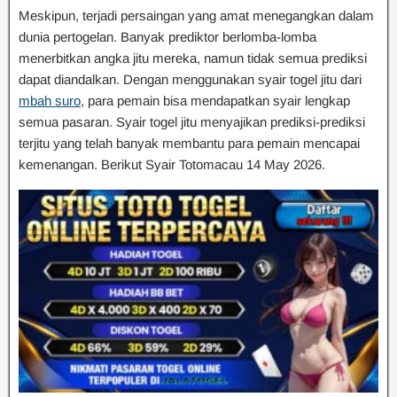
Meskipun, terjadi persaingan yang amat menegangkan dalam
dunia pertogelan. Banyak prediktor berlomba-lomba
menerbitkan angka jitu mereka, namun tidak semua prediksi
dapat diandalkan. Dengan menggunakan syair togel jitu dari
mbah suro
, para pemain bisa mendapatkan syair lengkap
semua pasaran. Syair togel jitu menyajikan prediksi-prediksi
terjitu yang telah banyak membantu para pemain mencapai
kemenangan. Berikut Syair Totomacau 14 May 2026.