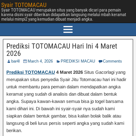
Syair TOTOMACAU
Syair TOTOMACAU merupakan situs yang banyak dicari para pemain
karena disini syair diberikan didapatkan langsung melalui mbah keramat
melalui mimpi2 yang kemudian dibuat menjadi angka.
Prediksi TOTOMACAU Hari Ini 4 Maret
2026
bar4l
March 4, 2026
PREDIKSI MACAU
Comments
Prediksi TOTOMACAU
4 Maret 2026
Situs Gacorlagi yang
merupakan situs penyedia Syair Jitu Totomacau hari ini hadir
untuk membantu para pemain dalam mendapatkan angka
keramat yang sudah di analisis dan dibuat dalam bentuk
angka. Supaya kawan-kawan semua bisa jp togel barsama
kami dihari ini. Di bawah ini syair-syair nya sudah kami
siapkan dalam bentuk gambar, bisa kalian bolak balik atau
langsung di beli lurus persis seperti angka yang sudah kami
berikan.