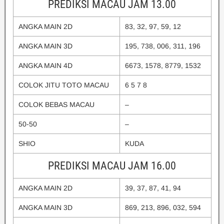
PREDIKSI MACAU JAM 13.00
ANGKA MAIN 2D
83, 32, 97, 59, 12
ANGKA MAIN 3D
195, 738, 006, 311, 196
ANGKA MAIN 4D
6673, 1578, 8779, 1532
COLOK JITU TOTO MACAU
6 5 7 8
COLOK BEBAS MACAU
–
50-50
–
SHIO
KUDA
PREDIKSI MACAU JAM 16.00
ANGKA MAIN 2D
39, 37, 87, 41, 94
ANGKA MAIN 3D
869, 213, 896, 032, 594