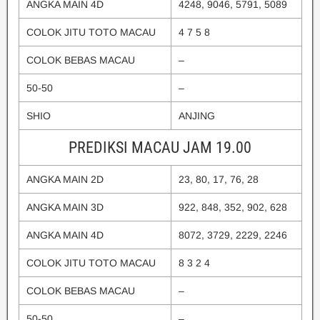
ANGKA MAIN 4D
4248, 9046, 5791, 5089
COLOK JITU TOTO MACAU
4 7 5 8
COLOK BEBAS MACAU
–
50-50
–
SHIO
ANJING
PREDIKSI MACAU JAM 19.00
ANGKA MAIN 2D
23, 80, 17, 76, 28
ANGKA MAIN 3D
922, 848, 352, 902, 628
ANGKA MAIN 4D
8072, 3729, 2229, 2246
COLOK JITU TOTO MACAU
8 3 2 4
COLOK BEBAS MACAU
–
50-50
–