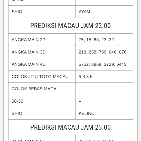
SHIO
AYAM
PREDIKSI MACAU JAM 22.00
ANGKA MAIN 2D
75, 15, 63, 23, 22
ANGKA MAIN 3D
213, 258, 759, 046, 076
ANGKA MAIN 4D
5752, 8868, 3729, 6443
COLOK JITU TOTO MACAU
5 8 3 6
COLOK BEBAS MACAU
–
50-50
–
SHIO
KELINCI
PREDIKSI MACAU JAM 23.00