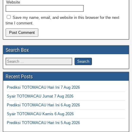
Website
Save my name, email, and website in this browser for the next
time I comment.
Search Box
Recent Posts
Prediksi TOTOMACAU Hari Ini 7 Aug 2026
Syair TOTOMACAU Jumat 7 Aug 2026
Prediksi TOTOMACAU Hari Ini 6 Aug 2026
Syair TOTOMACAU Kamis 6 Aug 2026
Prediksi TOTOMACAU Hari Ini 5 Aug 2026