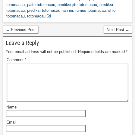
totomacau
,
paito totomacau
,
prediksi jitu totomacau
,
prediksi
totomacau
,
prediksi totomacau hari ini
,
rumus totomacau
,
shio
totomacau
,
totomacau 5d
← Previous Post
Next Post →
Leave a Reply
Your email address will not be published.
Required fields are marked
*
Comment
*
Name
Email