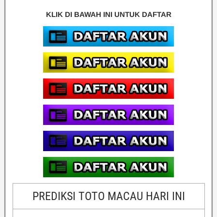
KLIK DI BAWAH INI UNTUK DAFTAR
PREDIKSI TOTO MACAU HARI INI