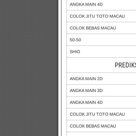
ANGKA MAIN 4D
COLOK JITU TOTO MACAU
COLOK BEBAS MACAU
50-50
SHIO
PREDIK
ANGKA MAIN 2D
ANGKA MAIN 3D
ANGKA MAIN 4D
COLOK JITU TOTO MACAU
COLOK BEBAS MACAU