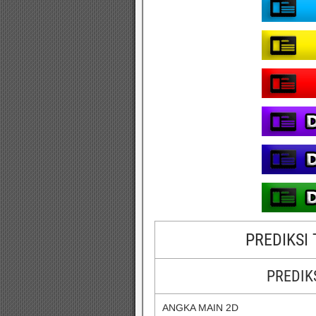
PREDIKSI
PREDIK
ANGKA MAIN 2D