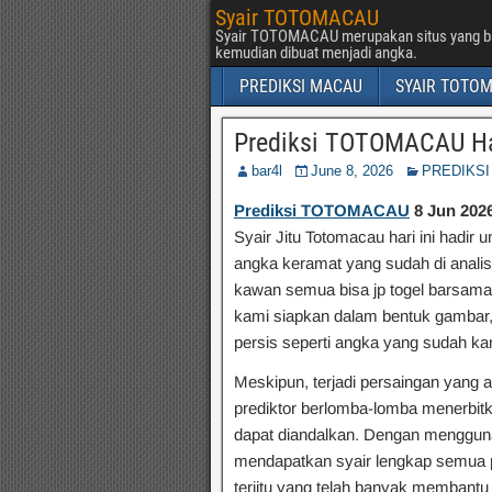
Syair TOTOMACAU
Syair TOTOMACAU merupakan situs yang bany
kemudian dibuat menjadi angka.
PREDIKSI MACAU
SYAIR TOTO
Prediksi TOTOMACAU Har
bar4l
June 8, 2026
PREDIKS
Prediksi TOTOMACAU
8 Jun 202
Syair Jitu Totomacau hari ini had
angka keramat yang sudah di anali
kawan semua bisa jp togel barsama k
kami siapkan dalam bentuk gambar, bi
persis seperti angka yang sudah ka
Meskipun, terjadi persaingan yang
prediktor berlomba-lomba menerbitk
dapat diandalkan. Dengan menggunak
mendapatkan syair lengkap semua pas
terjitu yang telah banyak membant