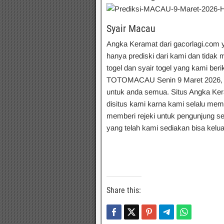
Syair Macau
Angka Keramat dari gacorlagi.com yan
hanya prediski dari kami dan tidak
togel dan syair togel yang kami beri
TOTOMACAU Senin 9 Maret 2026, ang
untuk anda semua. Situs Angka Ker
disitus kami karna kami selalu me
memberi rejeki untuk pengunjung se
yang telah kami sediakan bisa keluar
Share this: