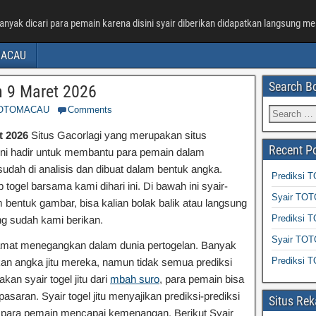
ak dicari para pemain karena disini syair diberikan didapatkan langsung me
MACAU
Search B
 9 Maret 2026
TOTOMACAU
Comments
t 2026
Situs Gacorlagi yang merupakan situs
Recent P
 ini hadir untuk membantu para pemain dalam
dah di analisis dan dibuat dalam bentuk angka.
Prediksi 
ogel barsama kami dihari ini. Di bawah ini syair-
Syair TO
 bentuk gambar, bisa kalian bolak balik atau langsung
Prediksi 
ang sudah kami berikan.
Syair TO
 amat menegangkan dalam dunia pertogelan. Banyak
Prediksi 
an angka jitu mereka, namun tidak semua prediksi
an syair togel jitu dari
mbah suro
, para pemain bisa
aran. Syair togel jitu menyajikan prediksi-prediksi
Situs Re
u para pemain mencapai kemenangan. Berikut Syair