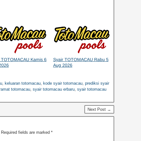
r TOTOMACAU Kamis 6
Syair TOTOMACAU Rabu 5
2026
Aug 2026
au
,
keluaran totomacau
,
kode syair totomacau
,
prediksi syair
eramat totomacau
,
syair totomacau erbaru
,
syair totomacau
Next Post →
Required fields are marked
*