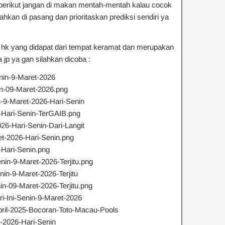
rikut jangan di makan mentah-mentah kalau cocok
ahkan di pasang dan prioritaskan prediksi sendiri ya
gp hk yang didapat dari tempat keramat dan merupakan
jp ya gan silahkan dicoba :