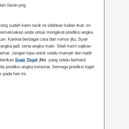
g sudah kami racik ini silahkan kalian ikuti. Ini
 memaksakan anda untuk mengikuti prediksi angka
kan. Karena berbagai cara dan rumus jitu, Syair
ka jadi, serta angka main. Telah kami sajikan
amat, Jangan lupa untuk selalu mampir dan hadir
mberikan
Syair Togel
Jitu
yang selalu berhasil
tia prediksi angka keramat. Semoga prediksi togel
 pada hari ini.