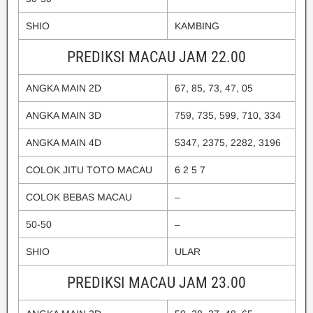
SHIO
KAMBING
PREDIKSI MACAU JAM 22.00
ANGKA MAIN 2D
67, 85, 73, 47, 05
ANGKA MAIN 3D
759, 735, 599, 710, 334
ANGKA MAIN 4D
5347, 2375, 2282, 3196
COLOK JITU TOTO MACAU
6 2 5 7
COLOK BEBAS MACAU
–
50-50
–
SHIO
ULAR
PREDIKSI MACAU JAM 23.00