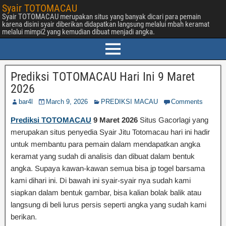
Syair TOTOMACAU
Syair TOTOMACAU merupakan situs yang banyak dicari para pemain
karena disini syair diberikan didapatkan langsung melalui mbah keramat
melalui mimpi2 yang kemudian dibuat menjadi angka.
Prediksi TOTOMACAU Hari Ini 9 Maret
2026
bar4l
March 9, 2026
PREDIKSI MACAU
Comments
Prediksi TOTOMACAU
9 Maret 2026
Situs Gacorlagi yang
merupakan situs penyedia Syair Jitu Totomacau hari ini hadir
untuk membantu para pemain dalam mendapatkan angka
keramat yang sudah di analisis dan dibuat dalam bentuk
angka. Supaya kawan-kawan semua bisa jp togel barsama
kami dihari ini. Di bawah ini syair-syair nya sudah kami
siapkan dalam bentuk gambar, bisa kalian bolak balik atau
langsung di beli lurus persis seperti angka yang sudah kami
berikan.