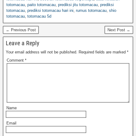
totomacau
,
paito totomacau
,
prediksi jitu totomacau
,
prediksi
totomacau
,
prediksi totomacau hari ini
,
rumus totomacau
,
shio
totomacau
,
totomacau 5d
← Previous Post
Next Post →
Leave a Reply
Your email address will not be published.
Required fields are marked
*
Comment
*
Name
Email