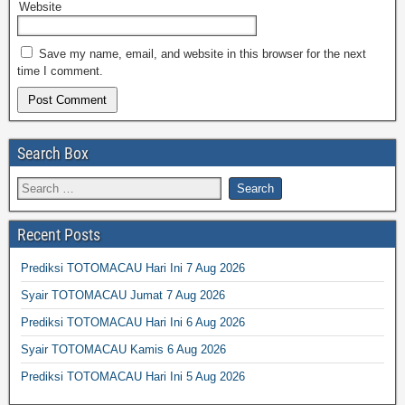
Website
Save my name, email, and website in this browser for the next
time I comment.
Search Box
Recent Posts
Prediksi TOTOMACAU Hari Ini 7 Aug 2026
Syair TOTOMACAU Jumat 7 Aug 2026
Prediksi TOTOMACAU Hari Ini 6 Aug 2026
Syair TOTOMACAU Kamis 6 Aug 2026
Prediksi TOTOMACAU Hari Ini 5 Aug 2026