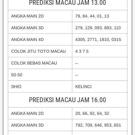
PREDIKSI MACAU JAM 13.00
ANGKA MAIN 2D
79, 84, 44, 01, 13
ANGKA MAIN 3D
279, 129, 093, 883, 110
ANGKA MAIN 4D
4305, 2771, 1810, 0315
COLOK JITU TOTO MACAU
4 3 7 5
COLOK BEBAS MACAU
–
50-50
–
SHIO
KELINCI
PREDIKSI MACAU JAM 16.00
ANGKA MAIN 2D
20, 66, 92, 64, 32
ANGKA MAIN 3D
792, 709, 646, 953, 651