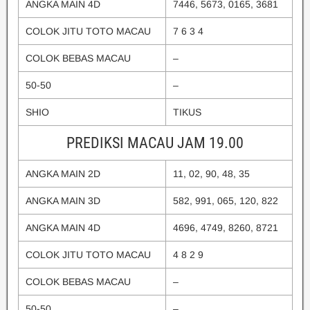
ANGKA MAIN 4D
7446, 5673, 0165, 3681
COLOK JITU TOTO MACAU
7 6 3 4
COLOK BEBAS MACAU
–
50-50
–
SHIO
TIKUS
PREDIKSI MACAU JAM 19.00
ANGKA MAIN 2D
11, 02, 90, 48, 35
ANGKA MAIN 3D
582, 991, 065, 120, 822
ANGKA MAIN 4D
4696, 4749, 8260, 8721
COLOK JITU TOTO MACAU
4 8 2 9
COLOK BEBAS MACAU
–
50-50
–