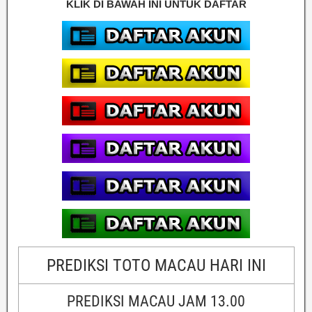
KLIK DI BAWAH INI UNTUK DAFTAR
PREDIKSI TOTO MACAU HARI INI
PREDIKSI MACAU JAM 13.00