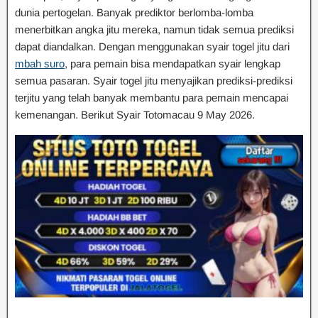
dunia pertogelan. Banyak prediktor berlomba-lomba
menerbitkan angka jitu mereka, namun tidak semua prediksi
dapat diandalkan. Dengan menggunakan syair togel jitu dari
mbah suro
, para pemain bisa mendapatkan syair lengkap
semua pasaran. Syair togel jitu menyajikan prediksi-prediksi
terjitu yang telah banyak membantu para pemain mencapai
kemenangan. Berikut Syair Totomacau 9 May 2026.