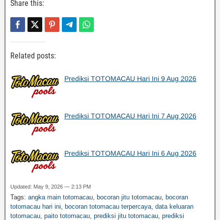
Share this:
Related posts:
Prediksi TOTOMACAU Hari Ini 9 Aug 2026
Prediksi TOTOMACAU Hari Ini 7 Aug 2026
Prediksi TOTOMACAU Hari Ini 6 Aug 2026
Updated: May 9, 2026 — 2:13 PM
Tags:
angka main totomacau
,
bocoran jitu totomacau
,
bocoran
totomacau hari ini
,
bocoran totomacau terpercaya
,
data keluaran
totomacau
,
paito totomacau
,
prediksi jitu totomacau
,
prediksi