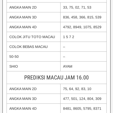
ANGKA MAIN 2D
33, 75, 02, 71, 53
ANGKA MAIN 3D
836, 458, 366, 815, 539
ANGKA MAIN 4D
4792, 8949, 1075, 8529
COLOK JITU TOTO MACAU
1 5 7 2
COLOK BEBAS MACAU
–
50-50
–
SHIO
AYAM
PREDIKSI MACAU JAM 16.00
ANGKA MAIN 2D
75, 64, 92, 83, 10
ANGKA MAIN 3D
477, 501, 124, 804, 309
ANGKA MAIN 4D
8481, 8605, 5795, 8371