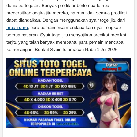
dunia pertogelan. Banyak prediktor berlomba-lomba
menerbitkan angka jitu mereka, namun tidak semua prediksi
dapat diandalkan. Dengan menggunakan syair togel jitu dari
mbah suro
, para pemain bisa mendapatkan syair lengkap
semua pasaran. Syair togel jitu menyajikan prediksi-prediksi
terjitu yang telah banyak membantu para pemain mencapai
kemenangan. Berikut Syair Totomacau Rabu 1 Jul 2026.