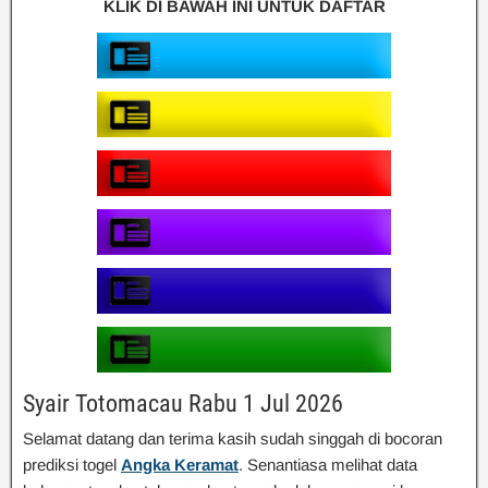
KLIK DI BAWAH INI UNTUK DAFTAR
Syair Totomacau Rabu 1 Jul 2026
Selamat datang dan terima kasih sudah singgah di bocoran
prediksi togel
Angka Keramat
. Senantiasa melihat data