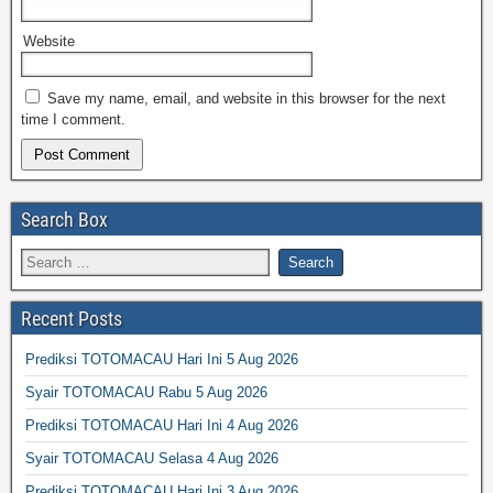
Website
Save my name, email, and website in this browser for the next
time I comment.
Search Box
Recent Posts
Prediksi TOTOMACAU Hari Ini 5 Aug 2026
Syair TOTOMACAU Rabu 5 Aug 2026
Prediksi TOTOMACAU Hari Ini 4 Aug 2026
Syair TOTOMACAU Selasa 4 Aug 2026
Prediksi TOTOMACAU Hari Ini 3 Aug 2026