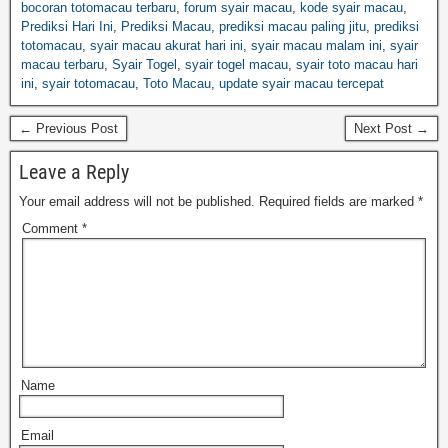
bocoran totomacau terbaru
,
forum syair macau
,
kode syair macau
,
Prediksi Hari Ini
,
Prediksi Macau
,
prediksi macau paling jitu
,
prediksi
totomacau
,
syair macau akurat hari ini
,
syair macau malam ini
,
syair
macau terbaru
,
Syair Togel
,
syair togel macau
,
syair toto macau hari
ini
,
syair totomacau
,
Toto Macau
,
update syair macau tercepat
← Previous Post
Next Post →
Leave a Reply
Your email address will not be published.
Required fields are marked
*
Comment
*
Name
Email