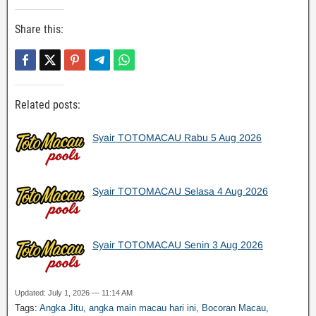
Share this:
Related posts:
Syair TOTOMACAU Rabu 5 Aug 2026
Syair TOTOMACAU Selasa 4 Aug 2026
Syair TOTOMACAU Senin 3 Aug 2026
Updated: July 1, 2026 — 11:14 AM
Tags:
Angka Jitu
,
angka main macau hari ini
,
Bocoran Macau
,