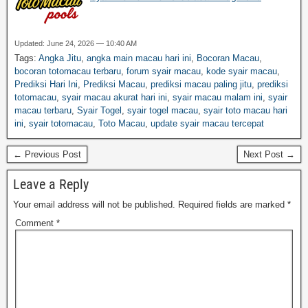
Updated: June 24, 2026 — 10:40 AM
Tags:
Angka Jitu
,
angka main macau hari ini
,
Bocoran Macau
,
bocoran totomacau terbaru
,
forum syair macau
,
kode syair macau
,
Prediksi Hari Ini
,
Prediksi Macau
,
prediksi macau paling jitu
,
prediksi
totomacau
,
syair macau akurat hari ini
,
syair macau malam ini
,
syair
macau terbaru
,
Syair Togel
,
syair togel macau
,
syair toto macau hari
ini
,
syair totomacau
,
Toto Macau
,
update syair macau tercepat
← Previous Post
Next Post →
Leave a Reply
Your email address will not be published.
Required fields are marked
*
Comment
*