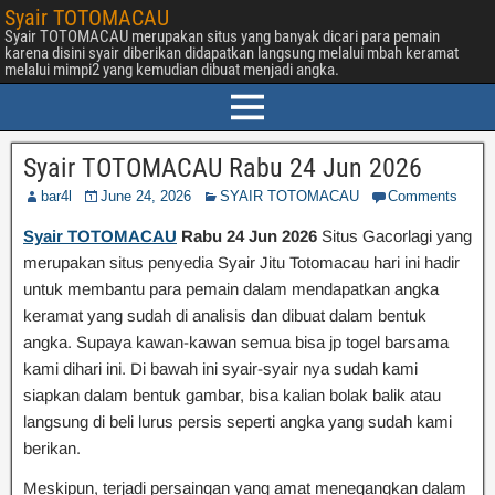
Syair TOTOMACAU
Syair TOTOMACAU merupakan situs yang banyak dicari para pemain
karena disini syair diberikan didapatkan langsung melalui mbah keramat
melalui mimpi2 yang kemudian dibuat menjadi angka.
Syair TOTOMACAU Rabu 24 Jun 2026
bar4l
June 24, 2026
SYAIR TOTOMACAU
Comments
Syair TOTOMACAU
Rabu 24 Jun 2026
Situs Gacorlagi yang
merupakan situs penyedia Syair Jitu Totomacau hari ini hadir
untuk membantu para pemain dalam mendapatkan angka
keramat yang sudah di analisis dan dibuat dalam bentuk
angka. Supaya kawan-kawan semua bisa jp togel barsama
kami dihari ini. Di bawah ini syair-syair nya sudah kami
siapkan dalam bentuk gambar, bisa kalian bolak balik atau
langsung di beli lurus persis seperti angka yang sudah kami
berikan.
Meskipun, terjadi persaingan yang amat menegangkan dalam