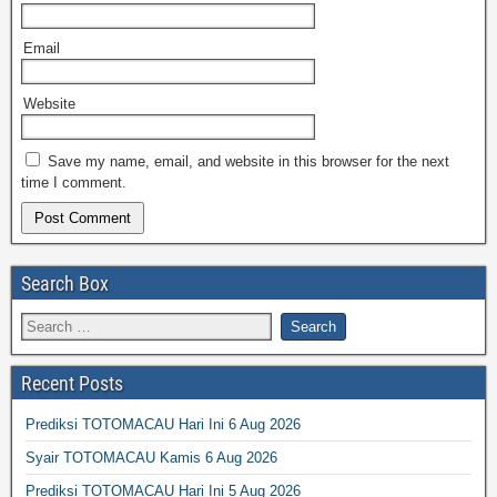
Email
Website
Save my name, email, and website in this browser for the next
time I comment.
Search Box
Recent Posts
Prediksi TOTOMACAU Hari Ini 6 Aug 2026
Syair TOTOMACAU Kamis 6 Aug 2026
Prediksi TOTOMACAU Hari Ini 5 Aug 2026