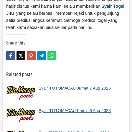
hadir disitus kami karna kami selalu memberikan
Syair Togel
Jitu
yang selalu berhasil memberi rejeki untuk pengunjung
setia prediksi angka keramat. Semoga prediksi togel yang
telah kami sediakan bisa keluar pada hari ini.
Share this:
Related posts:
Syair TOTOMACAU Jumat 7 Aug 2026
Syair TOTOMACAU Kamis 6 Aug 2026