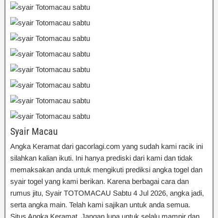
Syair Macau
Angka Keramat dari gacorlagi.com yang sudah kami racik ini
silahkan kalian ikuti. Ini hanya prediski dari kami dan tidak
memaksakan anda untuk mengikuti prediksi angka togel dan
syair togel yang kami berikan. Karena berbagai cara dan
rumus jitu, Syair TOTOMACAU Sabtu 4 Jul 2026, angka jadi,
serta angka main. Telah kami sajikan untuk anda semua.
Situs Angka Keramat, Jangan lupa untuk selalu mampir dan