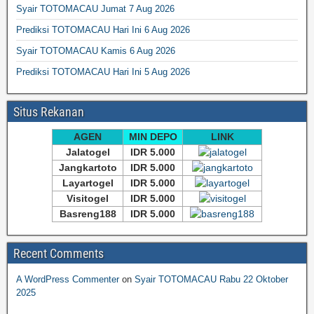
Syair TOTOMACAU Jumat 7 Aug 2026
Prediksi TOTOMACAU Hari Ini 6 Aug 2026
Syair TOTOMACAU Kamis 6 Aug 2026
Prediksi TOTOMACAU Hari Ini 5 Aug 2026
Situs Rekanan
AGEN
MIN DEPO
LINK
Jalatogel
IDR 5.000
Jangkartoto
IDR 5.000
Layartogel
IDR 5.000
Visitogel
IDR 5.000
Basreng188
IDR 5.000
Recent Comments
A WordPress Commenter
on
Syair TOTOMACAU Rabu 22 Oktober
2025