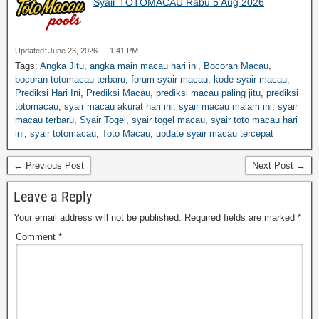
Syair TOTOMACAU Rabu 5 Aug 2026
Updated: June 23, 2026 — 1:41 PM
Tags:
Angka Jitu
,
angka main macau hari ini
,
Bocoran Macau
,
bocoran totomacau terbaru
,
forum syair macau
,
kode syair macau
,
Prediksi Hari Ini
,
Prediksi Macau
,
prediksi macau paling jitu
,
prediksi
totomacau
,
syair macau akurat hari ini
,
syair macau malam ini
,
syair
macau terbaru
,
Syair Togel
,
syair togel macau
,
syair toto macau hari
ini
,
syair totomacau
,
Toto Macau
,
update syair macau tercepat
← Previous Post
Next Post →
Leave a Reply
Your email address will not be published.
Required fields are marked
*
Comment
*