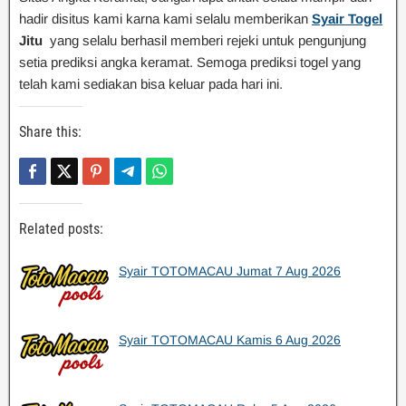
hadir disitus kami karna kami selalu memberikan
Syair Togel
Jitu
yang selalu berhasil memberi rejeki untuk pengunjung
setia prediksi angka keramat. Semoga prediksi togel yang
telah kami sediakan bisa keluar pada hari ini.
Share this:
Related posts:
Syair TOTOMACAU Jumat 7 Aug 2026
Syair TOTOMACAU Kamis 6 Aug 2026